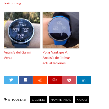
trailrunning
Análisis del Garmin
Polar Vantage V.-
Venu
Análisis de últimas
actualizaciones
0
ETIQUETAS:
CICLISMO
HAMMERHEAD
KAROO