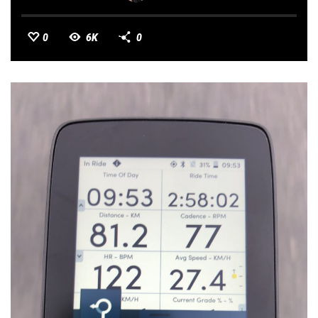
0
6K
0