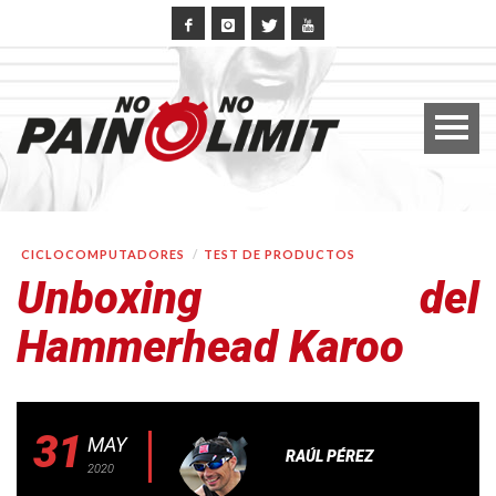
CICLOCOMPUTADORES
TEST DE PRODUCTOS
Unboxing del
Hammerhead Karoo
31
MAY
RAÚL PÉREZ
2020