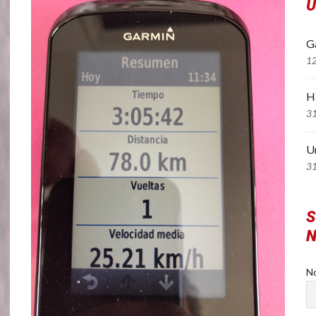
Ú
Ga
1
H
3
U
3
S
N
N