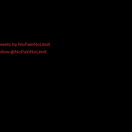
weets by NoPainNoLimit
ollow @NoPainNoLimit