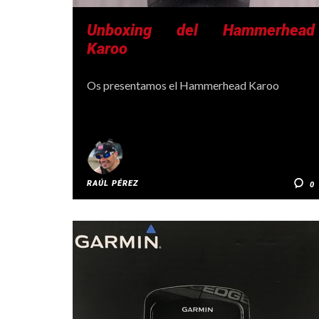
Unboxing del Hammerhead
Karoo
Os presentamos el Hammerhead Karoo
RAÚL PÉREZ
0