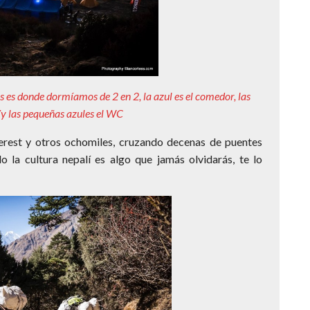
es donde dormíamos de 2 en 2, la azul es el comedor, las
¨y las pequeñas azules el WC
erest y otros ochomiles, cruzando decenas de puentes
o la cultura nepalí es algo que jamás olvidarás, te lo