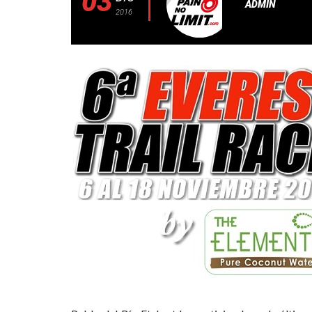
03
ADMIN
2016