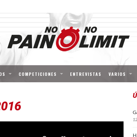
OS
COMPETICIONES
ENTREVISTAS
VARIOS
Ú
2016
Ga
1
H