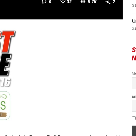
0
32
5.7K
2
3
U
3
S
N
N
Em