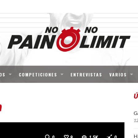
OS
COMPETICIONES
ENTREVISTAS
VARIOS
Ú
n
Ga
1
H
0
9
1.5K
0