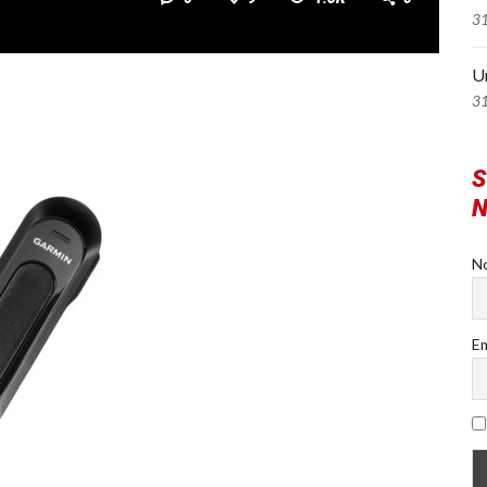
3
U
3
S
N
N
Em