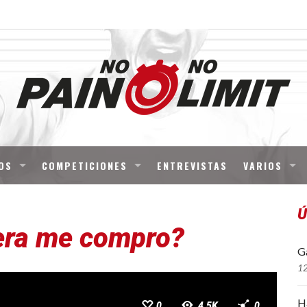
OS
COMPETICIONES
ENTREVISTAS
VARIOS
Ú
tera me compro?
Ga
1
H
0
4.5K
0