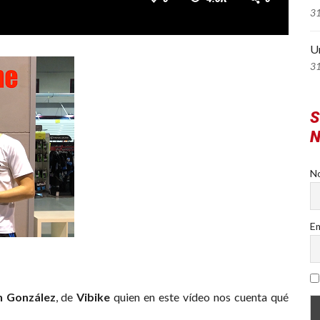
3
U
3
S
N
N
Em
 González
, de
Vibike
quien en este vídeo nos cuenta qué