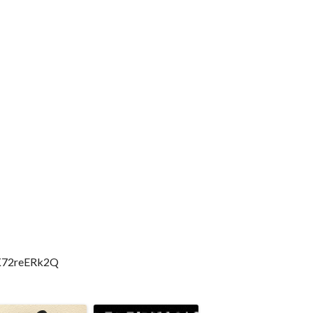
UK72reERk2Q