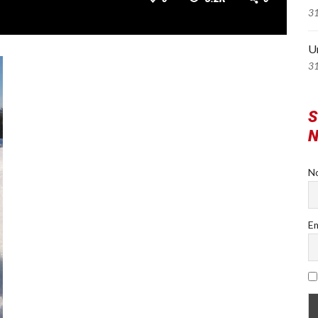
3
U
3
S
N
N
Em