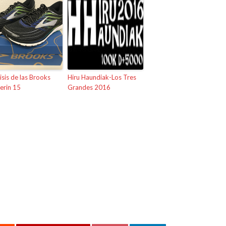
isis de las Brooks
Hiru Haundiak-Los Tres
erin 15
Grandes 2016