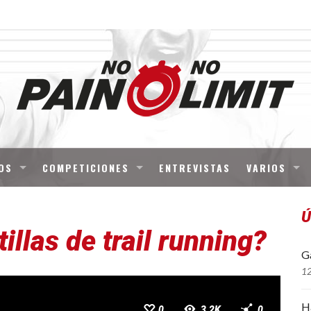
OS
COMPETICIONES
ENTREVISTAS
VARIOS
Ú
llas de trail running?
Ga
1
H
0
3.2K
0