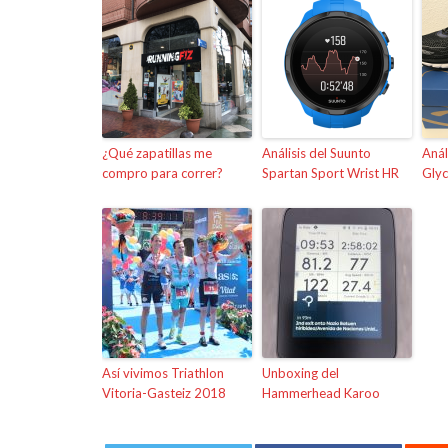
¿Qué zapatillas me
Análisis del Suunto
Anál
compro para correr?
Spartan Sport Wrist HR
Glyc
Así vivimos Triathlon
Unboxing del
Vitoria-Gasteiz 2018
Hammerhead Karoo