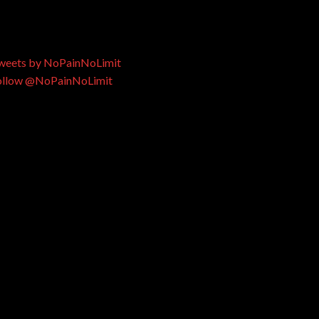
weets by NoPainNoLimit
ollow @NoPainNoLimit