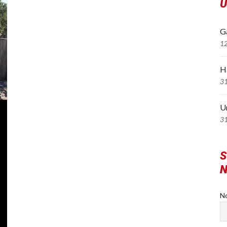
Ú
Ga
1
H
3
U
3
S
N
N